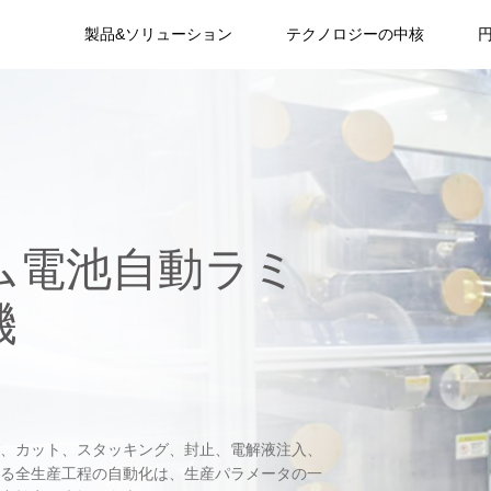
製品&ソリューション
テクノロジーの中核
ム電池自動ラミ
機
、カット、スタッキング、封止、電解液注入、
る全生産工程の自動化は、生産パラメータの一