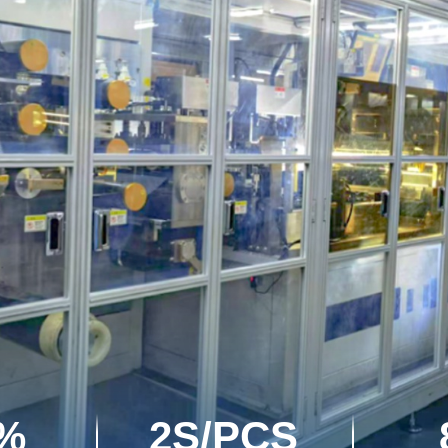
7%
2S/PCS