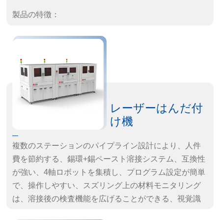
製品の特徴：
· 機能：デュアルヘッドでターミナルを打つ
· 速度：3500本/時間 L=100mm
· 線径：AWG24#-16#
· 長さ：0.1-12mm
レーザーはんだ付
け機
複数のステーションのパイプライン設計により、人件
費を節約する、錫環+錫ペースト溶接システム、互換性
が強い、4軸ロボットを集積し、プログラム設定が簡単
で、操作しやすい、スズリング上の材料モニタリング
は、溶接後の検査機能を広げることができる、視覚識
別自動位置合わせシステム、溶接位置の正確性を保証