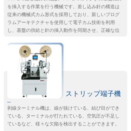
を挿入する作業を行う機械です。差し込み針の構造は
従来の機械式カム形式を採用しており、新しいプログ
ラムアーキテクチャを使用して電子カム技術を利用
し、基盤の供給と針の挿入動作を同期させ、正確な位
置合わせと高速生産を実現します。
製品の特長：
· 信頼性の高い設計で安定した生産が可能：設備効率は
20本/秒、1200回転/分
· 人間と機械のインターフェースが良好で、任意の針を
遮蔽選択可能
· 差し込み後、視覚検査で外観と平坦性を検査可能
ストリップ端子機
剥線ターミナル機は、線が抜けている、結び目ができ
ている、ターミナルが打たれている、空気圧が不足し
ているなど、様々な欠陥を検出することができます。