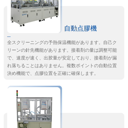
自動点膠機
全スクリーニングの予熱保温機能があります。自己ク
リーンの針先機能があります。接着剤の量は調整可能
で、速度が速く、出胶量が安定しており、接着剤が漏
れ落ちることはありません。複数ポイントの自動位置
決め機能で、点膠位置を正確に確保します。
製品の特徴：
· 移動速度：X&Y/Z：500/400mm/秒
· 反復精度：±0.03mm